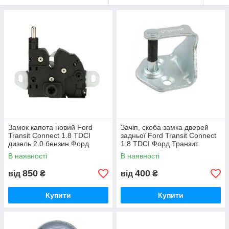
Замок капота новий Ford
Зачіп, скоба замка дверей
Transit Connect 1.8 TDCI
задньої Ford Transit Connect
дизель 2.0 бензин Форд
1.8 TDCI Форд Транзит
Транзит Коннект 2002-2013,
Коннект 2002-2013,
В наявності
В наявності
8T1A16700AA
2T14V21982BD
850
400
від
₴
від
₴
Купити
Купити