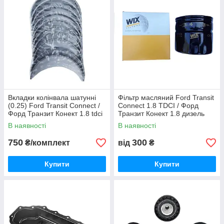
Вкладки колінвала шатунні
Фільтр масляний Ford Transit
(0.25) Ford Transit Connect /
Connect 1.8 TDCI / Форд
Форд Транзит Конект 1.8 tdci
Транзит Конект 1.8 дизель
/ 2002 —, 928M6211A2F
2002-2012, 4M5Q6714BA
В наявності
В наявності
/1322152
750
300
₴/комплект
від
₴
Купити
Купити