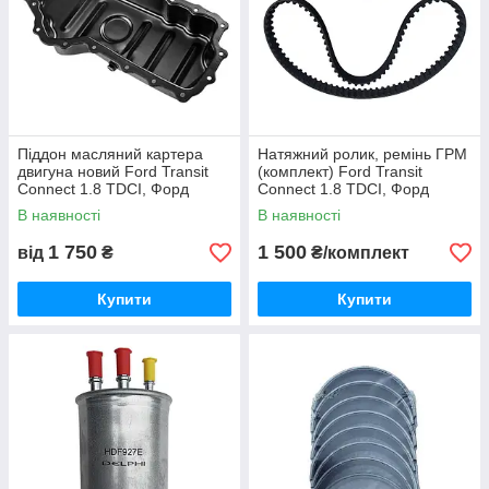
Піддон масляний картера
Натяжний ролик, ремінь ГРМ
двигуна новий Ford Transit
(комплект) Ford Transit
Connect 1.8 TDCI, Форд
Connect 1.8 TDCI, Форд
Транзит Конект дизель 2002-,
Транзит Конект дизель 2002-
В наявності
В наявності
YS6Q6675AF
2013
1 750
1 500
від
₴
₴/комплект
Купити
Купити