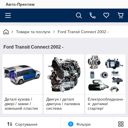
Авто-Престиж
Товари та послуги
Ford Transit Connect 2002 -
Ford Transit Connect 2002 -
Деталі кузова /
Двигун / деталі
Електрообладнанн
двері / замки /
двигуна / паливна
я: датчики/
зовнішній пластик
система
стартер/
/ ущільнювачі
генератор/
комплектуючі
Сортування
0
Фільтри