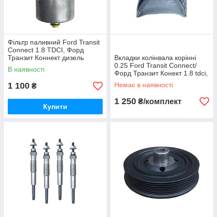
Фільтр паливний Ford Transit
Connect 1.8 TDCI, Форд
Транзит Коннект дизель
Вкладки колінвала корінні
2002-2013, 2T149155B1E /
0.25 Ford Transit Connect/
В наявності
1480495
Форд Транзит Конект 1.8 tdci,
з 2002- 2011 рр.
1 100
Немає в наявності
₴
1 250
₴/комплект
Купити