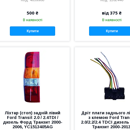
500 ₴
від 375 ₴
В наявності
В наявності
Купити
Купити
Ліхтар (стоп) задній лівий
Дріт плати заднього л
Ford Transit 2.0 / 2.4TDI /
з клемою Ford Tran
дизель Форд Транзит 2000-
2.0/2.2/2.4 TDCI дизел
2006, YC1513405AG
Транзит 2000-2013