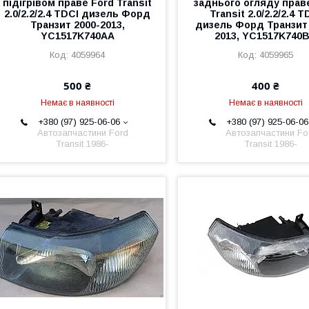
підігрівом праве Ford Transit
заднього огляду прав
2.0/2.2/2.4 TDCI дизель Форд
Transit 2.0/2.2/2.4 T
Транзит 2000-2013,
дизель Форд Транзит 
YC1517K740AA
2013, YC1517K740
4059964
4059965
500 ₴
400 ₴
Немає в наявності
Немає в наявності
+380 (97) 925-06-06
+380 (97) 925-06-06
Автозапчастини Ford
Автозапчастини Fo
Transit 1986-
Transit 1986-