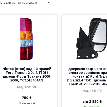
Ліхтар (стоп) задній правий
Дзеркало заднього о
Ford Transit 2.0 / 2.4TDI /
електро зовнішнє пра
дизель Форд Транзит 2000-
контакти) Ford Tran
2006, YC1513404AG
2.0/2.2/2.4 TDCI дизел
Транзит 2000-2013, 46
1205701
4643479
750 ₴
від 2 850 ₴
В наявності