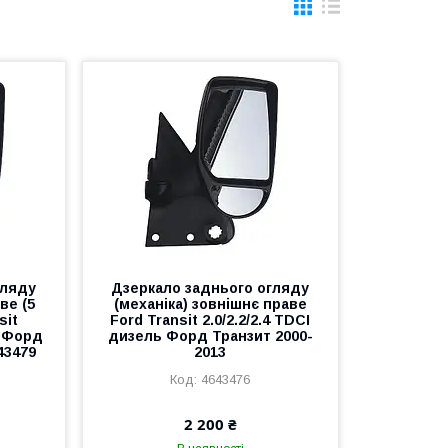
гляду
Дзеркало заднього огляду
ве (5
(механіка) зовнішнє праве
sit
Ford Transit 2.0/2.2/2.4 TDCI
ь Форд
дизель Форд Транзит 2000-
43479
2013
4643476
2 200 ₴