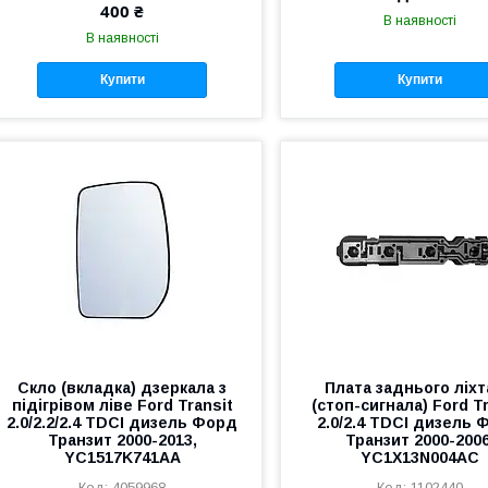
400 ₴
В наявності
В наявності
Купити
Купити
Скло (вкладка) дзеркала з
Плата заднього ліх
підігрівом ліве Ford Transit
(стоп-сигнала) Ford T
2.0/2.2/2.4 TDCI дизель Форд
2.0/2.4 TDCI дизель
Транзит 2000-2013,
Транзит 2000-2006
YC1517K741AA
YC1X13N004AC
4059968
1102440