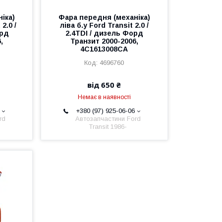
іка)
Фара передня (механіка)
2.0 /
ліва б.у Ford Transit 2.0 /
орд
2.4TDI / дизель Форд
,
Транзит 2000-2006,
4C1613008CA
4696760
від 650 ₴
Немає в наявності
+380 (97) 925-06-06
rd
Автозапчастини Ford
Transit 1986-