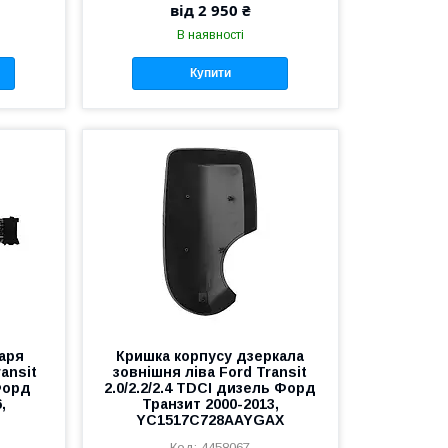
від 2 950 ₴
В наявності
Купити
таря
Кришка корпусу дзеркала
ransit
зовнішня ліва Ford Transit
 Форд
2.0/2.2/2.4 TDCI дизель Форд
,
Транзит 2000-2013,
YC1517C728AAYGAX
4458067