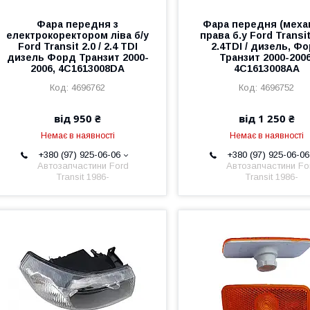
Фара передня з
Фара передня (механ
електрокоректором ліва б/у
права б.у Ford Transit 
Ford Transit 2.0 / 2.4 TDI
2.4TDI / дизель, Ф
дизель Форд Транзит 2000-
Транзит 2000-2006
2006, 4C1613008DA
4C1613008AA
4696762
4696752
від 950 ₴
від 1 250 ₴
Немає в наявності
Немає в наявності
+380 (97) 925-06-06
+380 (97) 925-06-06
Автозапчастини Ford
Автозапчастини Fo
Transit 1986-
Transit 1986-