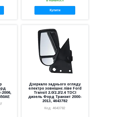
В наявності
Купити
р
Дзеркало заднього огляду
орд
електро зовнішнє ліве Ford
0-2006,
Transit 2.0/2.2/2.4 TDCI
550AE
дизель Форд Транзит 2000-
2013, 4643782
97
4643782