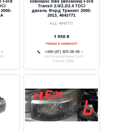
е Ford
зовнішнє ліве (механіка) Ford
DCI
Transit 2.0/2.2/2.4 TDCI
2000-
дизель Форд Транзит 2000-
BA
2013, 4643771
4643771
1 950 ₴
Немає в наявності
+380 (97) 925-06-06
rd
Автозапчастини Ford
Transit 1986-