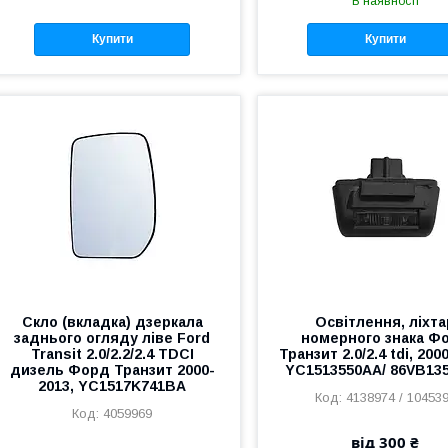
В наявності
Купити
Купити
Скло (вкладка) дзеркала
Освітлення, ліхта
заднього огляду ліве Ford
номерного знака Ф
Transit 2.0/2.2/2.4 TDCI
Транзит 2.0/2.4 tdi, 200
дизель Форд Транзит 2000-
YC1513550AA/ 86VB13
2013, YC1517K741BA
4138974 / 10453
4059969
від 300 ₴