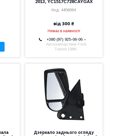
2013, YC1517C728CAYGAX
4458064
від 300 ₴
Немає в наявності
+380 (97) 925-06-06
Автозапчастини Ford
Transit 1986-
кала
Дзеркало заднього огляду