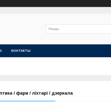
АС
КОНТАКТЫ
птика / фари / ліхтарі / дзеркала