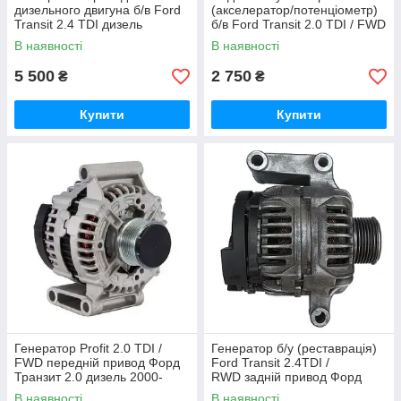
дизельного двигуна б/в Ford
(акселератор/потенціометр)
Transit 2.4 TDI дизель
б/в Ford Transit 2.0 TDI / FWD
(120PS) / RWD задній привод
дизель Форд Транзіт 2000-
В наявності
В наявності
Форд Транзіт 2000-2006
2006, YC159F836BC
5 500
2 750
₴
₴
Купити
Купити
Генератор Profit 2.0 TDI /
Генератор б/у (реставрація)
FWD передній привод Форд
Ford Transit 2.4TDI /
Транзит 2.0 дизель 2000-
RWD задній привод Форд
2006, 1C1T10300AB
Транзит 2.4 дизель 2000-
В наявності
В наявності