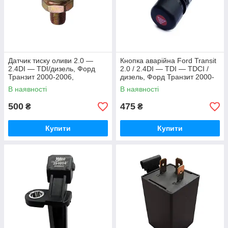
Датчик тиску оливи 2.0 —
Кнопка аварійна Ford Transit
2.4DI — TDI/дизель, Форд
2.0 / 2.4DI — TDI — TDCI /
Транзит 2000-2006,
дизель, Форд Транзит 2000-
98AB9278CA / 1095149
2006, 97KG13A350AC/
В наявності
В наявності
1036554
500
475
₴
₴
Купити
Купити