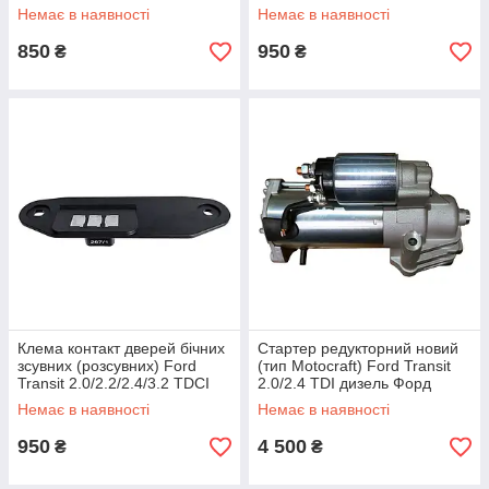
2000-2006, F00M145361
Транзит 2000-2006, 4099103
Немає в наявності
Немає в наявності
850
950
₴
₴
Клема контакт дверей бічних
Стартер редукторний новий
зсувних (розсувних) Ford
(тип Motocraft) Ford Transit
Transit 2.0/2.2/2.4/3.2 TDCI
2.0/2.4 TDI дизель Форд
дизель Форд Транзит 2000-
Транзит 2000-2006,
Немає в наявності
Немає в наявності
2013, 2C1T14A658BB
YC1U11000AB
950
4 500
₴
₴