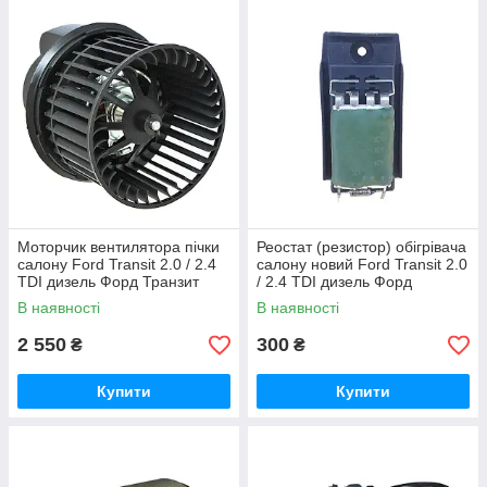
Моторчик вентилятора пічки
Реостат (резистор) обігрівача
салону Ford Transit 2.0 / 2.4
салону новий Ford Transit 2.0
TDI дизель Форд Транзит
/ 2.4 TDI дизель Форд
2000-2006, 95VW18456BB
Транзит 2000-2006,
В наявності
В наявності
3C1H18B647AA
2 550
300
₴
₴
Купити
Купити