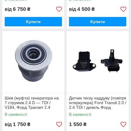
2006, YC1T10300BH
6 750
4 500
від
₴
від
₴
Купити
Купити
Шків (муфта) генератора на
Датчик тиску наддуву (повітря
7 струмків 2.4 D — TDI /
інтеркулера) Ford Transit 2.0 /
V184, Форд Транзит 2.4
2.4 TDI / дизель Форд
дизель 2000-2006,
Транзит 2000-2006,
В наявності
В наявності
F00M991192
1C1A9F479AA
1 750
1 550
від
₴
₴