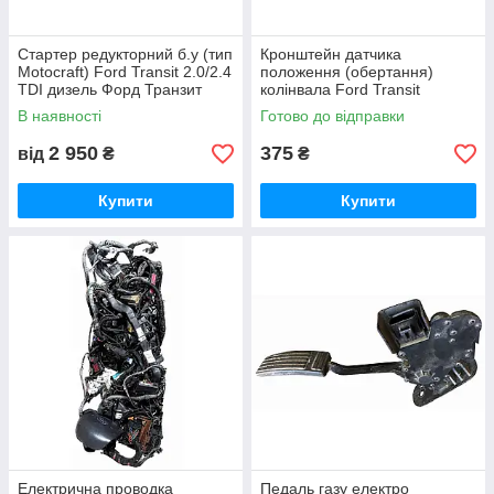
Стартер редукторний б.у (тип
Кронштейн датчика
Motocraft) Ford Transit 2.0/2.4
положення (обертання)
TDI дизель Форд Транзит
колінвала Ford Transit
2000-2006, YC1U11000AB
2.0/2.2/2.4 TDCI дизель Форд
В наявності
Готово до відправки
Транзит 2000-2013,
2S7Q6023AC
2 950
375
від
₴
₴
Купити
Купити
Електрична проводка
Педаль газу електро