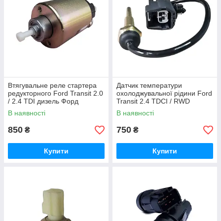
Втягувальне реле стартера
Датчик температури
редукторного Ford Transit 2.0
охолоджувальної рідини Ford
/ 2.4 TDI дизель Форд
Transit 2.4 TDCI / RWD
Транзит 2000-2006, (тип
дизель Форд Транзит 2000-
В наявності
В наявності
Motocraft)
2013, 9C116G004ED
850
750
₴
₴
Купити
Купити