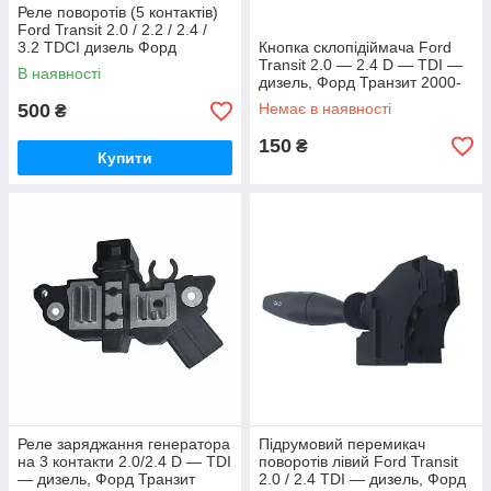
Реле поворотів (5 контактів)
Ford Transit 2.0 / 2.2 / 2.4 /
3.2 TDCI дизель Форд
Кнопка склопідіймача Ford
Транзит 2000-2014,
Transit 2.0 — 2.4 D — TDI —
В наявності
1C1T13350AA
дизель, Форд Транзит 2000-
2006, 5C1T14529AA /
500
Немає в наявності
₴
1383293
150
₴
Купити
Реле заряджання генератора
Підрумовий перемикач
на 3 контакти 2.0/2.4 D — TDI
поворотів лівий Ford Transit
— дизель, Форд Транзит
2.0 / 2.4 TDI — дизель, Форд