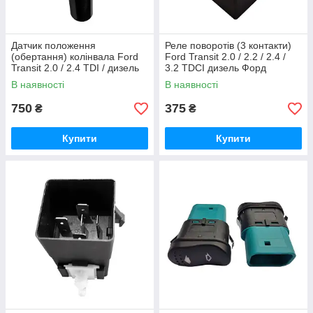
Датчик положення
Реле поворотів (3 контакти)
(обертання) колінвала Ford
Ford Transit 2.0 / 2.2 / 2.4 /
Transit 2.0 / 2.4 TDI / дизель
3.2 TDCI дизель Форд
Форд Транзит 2000-2006,
Транзит 2000-2013,
В наявності
В наявності
948F6C315AA
GVT13350AA
750
375
₴
₴
Купити
Купити