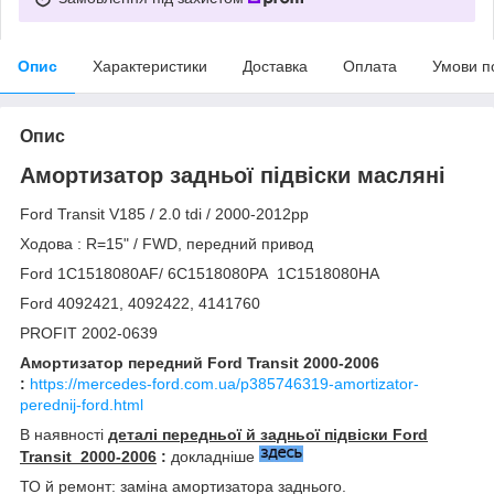
Опис
Характеристики
Доставка
Оплата
Умови п
Опис
Амортизатор задньої підвіски масляні
Ford Transit V185 / 2.0 tdi / 2000-2012рр
Ходова : R=15" / FWD, передний привод
Ford 1C1518080AF/ 6C1518080PA 1C1518080HA
Ford 4092421, 4092422, 4141760
PROFIT 2002-0639
Амортизатор передний Ford Transit 2000-2006
:
https://mercedes-ford.com.ua/p385746319-amortizator-
perednij-ford.html
В наявності
деталі передньої й задньої підвіски
Ford
Transit 2000-2006
:
докладніше
ТО й ремонт: заміна амортизатора заднього.