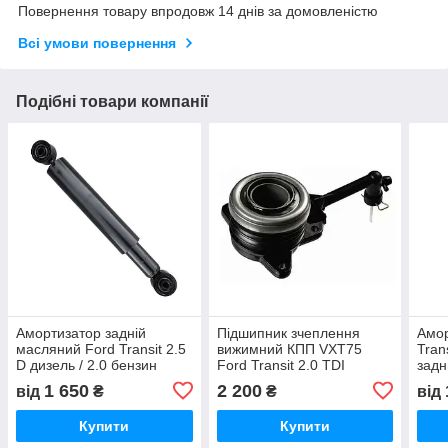
Повернення товару впродовж 14 днів за домовленістю
Всі умови повернення
Подібні товари компанії
Амортизатор задній
Підшипник зчеплення
Амор
масляний Ford Transit 2.5
вижимний КПП VXT75
Tran
D дизель / 2.0 бензин
Ford Transit 2.0 TDI
задн
Форд Транзит 1986-2000,
дизель / FWD передній
Тран
1 650
2 200
від
₴
₴
від
92VX18080CD
привод Форд Транзит
8C1
2000-2006, 1C157A564AB
Купити
Купити