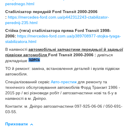
perednego.html
Стабілізатор передній Ford Transit 2000-2006
:
https://mercedes-ford.com.ua/p442312243-ctabilizator-
perednij-235.html
Стійка (тяга) стабілізатора пряма Ford Transit 1998-
2006:
https://mercedes-ford.com.ua/p389708977-stojka-tyaga-
stabilizatora.html
В наявності
автомобільні запчастини передньої й задньої
підвіски автомобіля
Ford Transit 2000-2006 :
дивіться
докладніше
ТО й ремонт: заміна, встановлення деталей і вузлів підвіски
автомобіля.
Спеціалізований сервіс
Авто-престиж
для ремонту та
технічного обслуговування автомобілів Форд Транзит 1986 -
2015 рр / всі різновиди робіт / автозапчастини нові та б-у в
наявності в м. Дніпро.
Контакти: м. Дніпро автозапчастини 097-925-06-06 / 050-691-
03-55.
Приховати