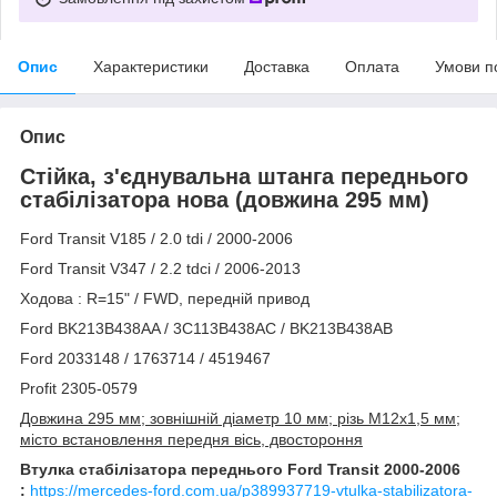
Опис
Характеристики
Доставка
Оплата
Умови п
Опис
Стійка, з'єднувальна штанга переднього
стабілізатора нова (довжина 295 мм)
Ford Transit V185 / 2.0 tdi / 2000-2006
Ford Transit V347 / 2.2 tdci / 2006-2013
Ходова : R=15" / FWD, передній привод
Ford BK213B438AA / 3C113B438AC / BK213B438AB
Ford 2033148 / 1763714 / 4519467
Profit 2305-0579
Довжина 295 мм; зовнішній діаметр 10 мм; різь M12x1,5 мм;
місто встановлення передня вісь, двостороння
Втулка стабілізатора переднього Ford Transit 2000-2006
:
https://mercedes-ford.com.ua/p389937719-vtulka-stabilizatora-