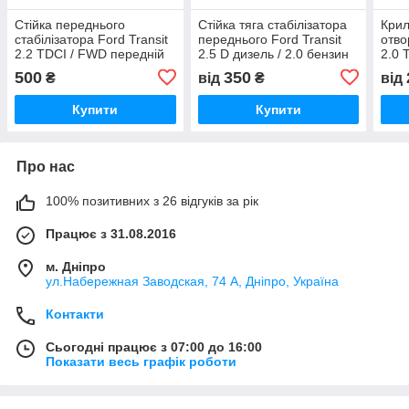
Стійка переднього
Стійка тяга стабілізатора
Крил
стабілізатора Ford Transit
переднього Ford Transit
отво
2.2 TDCI / FWD передній
2.5 D дизель / 2.0 бензин
2.0 
привод, Форд Транзит
Форд транзит 1998-2006,
пер
500
350
₴
від
₴
від
дизель 2006-2013, Profit
98VB5K483AA
Тран
2305-0579
YC1
Купити
Купити
Про нас
100% позитивних з 26 відгуків за рік
Працює з 31.08.2016
м. Дніпро
ул.Набережная Заводская, 74 А, Дніпро, Україна
Контакти
Сьогодні працює з 07:00 до 16:00
Показати весь графік роботи