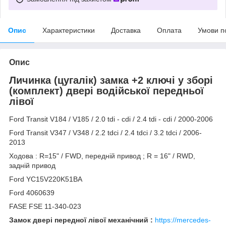
Опис
Характеристики
Доставка
Оплата
Умови п
Опис
Личинка (цугалік) замка +2 ключі у зборі
(комплект) двері водійської передньої
лівої
Ford Transit V184 / V185 / 2.0 tdi - cdi / 2.4 tdi - cdi / 2000-2006
Ford Transit V347 / V348 / 2.2 tdci / 2.4 tdci / 3.2 tdci / 2006-
2013
Ходова : R=15" / FWD, передній привод ; R = 16" / RWD,
задній привод
Ford YC15V220K51BA
Ford 4060639
FASE FSE 11-340-023
Замок двері передної лівої механічний :
https://mercedes-