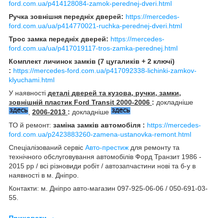
ford.com.ua/p414128084-zamok-perednej-dveri.html
Ручка зовнішня передніх дверей:
https://mercedes-
ford.com.ua/ua/p414770021-ruchka-perednej-dveri.html
Трос замка передніх дверей:
https://mercedes-
ford.com.ua/ua/p417019117-tros-zamka-perednej.html
Комплект личинок замків (7 цугаликів + 2 ключі)
:
https://mercedes-ford.com.ua/p417092338-lichinki-zamkov-
klyuchami.html
У наявності
деталі дверей та кузова, ручки, замки,
зовнішній пластик Ford Transit 2000-2006
:
докладніше
,
2006-2013
:
докладніше
ТО й ремонт:
заміна замків автомобіля :
https://mercedes-
ford.com.ua/p2423883260-zamena-ustanovka-remont.html
Спеціалізований сервіс
Авто-престиж
для ремонту та
технічного обслуговування автомобілів Форд Транзит 1986 -
2015 рр / всі різновиди робіт / автозапчастини нові та б-у в
наявності в м. Дніпро.
Контакти: м. Дніпро авто-магазин 097-925-06-06 / 050-691-03-
55.