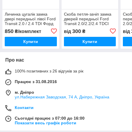
Личинка цугалік замка
Скоба петля-зачіп замка
Скоб
двері передньої лівої Ford
дверей передньої Ford
пере
Transit 2.0 / 2.4 TDI Форд
Transit 2.0/2.2/2.4 TDCI
2.0/
Транзит 2000-2013,
дизель Форд Транзит
Форд
850
300
₴/комплект
від
₴
від
YC15V220K51BA
2000-2013,
YC1
YC15V21982AD
Купити
Купити
Про нас
100% позитивних з 26 відгуків за рік
Працює з 31.08.2016
м. Дніпро
ул.Набережная Заводская, 74 А, Дніпро, Україна
Контакти
Сьогодні працює з 07:00 до 16:00
Показати весь графік роботи