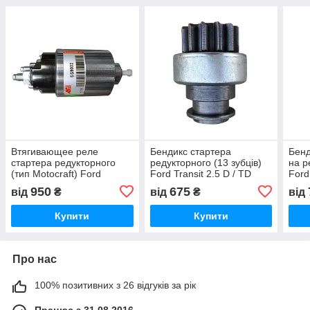
Втягивающее реле
Бендикс стартера
Бенд
стартера редукторного
редукторного (13 зубців)
на р
(тип Motocraft) Ford
Ford Transit 2.5 D / TD
Ford 
Transit 2.5 D/TDI дизель
дизель Форд Транзит
Форд
950
675
від
₴
від
₴
від
Форд Транзит 1992-2000,
1992-2000, 10670F7RU
100
E3RZ11390A
Купити
Купити
Про нас
100% позитивних з 26 відгуків за рік
Працює з 31.08.2016