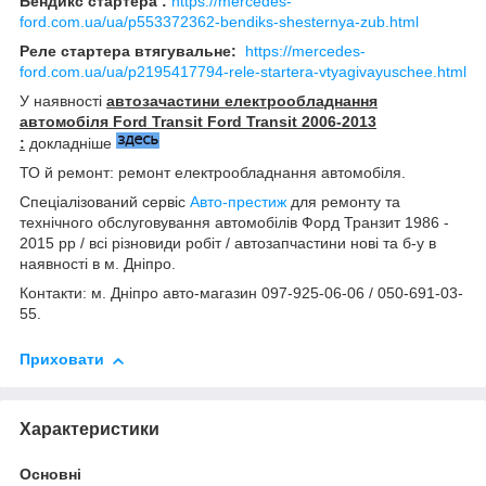
Бендикс стартера :
https://mercedes-
ford.com.ua/ua/p553372362-bendiks-shesternya-zub.html
Реле стартера втягувальне:
https://mercedes-
ford.com.ua/ua/p2195417794-rele-startera-vtyagivayuschee.html
У наявності
автозачастини
електрообладнання
автомобіля Ford Transit
Ford Transit
2006-2013
:
докладніше
ТО й ремонт: ремонт електрообладнання автомобіля.
Спеціалізований сервіс
Авто-престиж
для ремонту та
технічного обслуговування автомобілів Форд Транзит 1986 -
2015 рр / всі різновиди робіт / автозапчастини нові та б-у в
наявності в м. Дніпро.
Контакти: м. Дніпро авто-магазин 097-925-06-06 / 050-691-03-
55.
Приховати
Характеристики
Основні