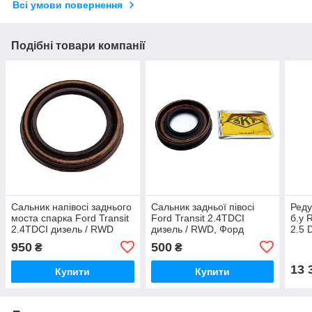
Всі умови повернення
Подібні товари компанії
Сальник напівосі заднього
Сальник задньої півосі
Реду
моста спарка Ford Transit
Ford Transit 2.4TDCI
б.у 
2.4TDCI дизель / RWD
дизель / RWD, Форд
2.5 
Форд Транзит 2006-2013,
Транзит 2006-2013,
Форд
950
500
₴
₴
5C161175AA
F75W1177BA
Міст
13 
Купити
Купити