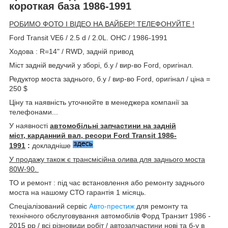
короткая база 1986-1991
РОБИМО ФОТО І ВІДЕО НА ВАЙБЕР! ТЕЛЕФОНУЙТЕ !
Ford Transit VE6 / 2.5 d / 2.0L. OHC / 1986-1991
Ходова : R=14" / RWD, задній привод
Міст задній ведучий у зборі, б.у / вир-во Ford, оригінал.
Редуктор моста заднього, б.у / вир-во Ford, оригінал / ціна =
250 $
Ціну та наявність уточнюйте в менеджера компанії за
телефонами...
У наявності
автомобільні запчастини на задній
міст, карданний вал, ресори Ford Transit 1986-
1991
:
докладніше
У продажу також є трансмісійна олива для заднього моста
80W-90.
ТО и ремонт : під час встановлення або ремонту заднього
моста на нашому СТО гарантія 1 місяць.
Спеціалізований сервіс
Авто-престиж
для ремонту та
технічного обслуговування автомобілів Форд Транзит 1986 -
2015 рр / всі різновиди робіт / автозапчастини нові та б-у в