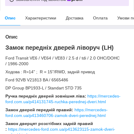
Опис
Характеристики
Доставка
Оплата
Умови п
Опис
Замок передніх дверей ліворуч (LH)
Ford Transit VE6 / VE64 / VE83 / 2.5 d / tdi / 2.0 OHC/DOHC
/ 1986-2000
Ходова : R=14" ; R = 15"/RWD, задній привод
Ford 92VB V21813 BA / 6565486
DP Group BP1933-L / Standart STD 735
Ручка передніх дверей зовнішня ліва:
https://mercedes-
ford.com.ua/p414131745-ruchka-perednej-dveri.html
Замок дверей передній правий:
https://mercedes-
ford.com.ua/p413460706-zamok-dveri-perednej.html
Замок дверцят розстібних задній правий
:
https://mercedes-ford.com.ua/p413623115-zamok-dveri-