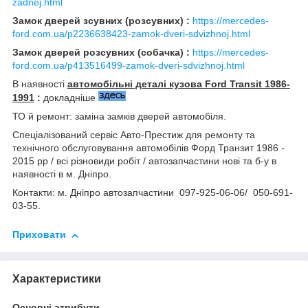
zadnej.html
Замок дверей зсувних (розсувних) :
https://mercedes-
ford.com.ua/p2236638423-zamok-dveri-sdvizhnoj.html
Замок дверей розсувних (собачка) :
https://mercedes-
ford.com.ua/p413516499-zamok-dveri-sdvizhnoj.html
В наявності
автомобільні деталі кузова Ford Transit 1986-
1991
:
докладніше
ТО й ремонт: заміна замків дверей автомобіля.
Спеціалізований сервіс Авто-Престиж для ремонту та
технічного обслуговування автомобілів Форд Транзит 1986 -
2015 рр / всі різновиди робіт / автозапчастини нові та б-у в
наявності в м. Дніпро.
Контакти: м. Дніпро автозапчастини 097-925-06-06/ 050-691-
03-55.
Приховати
Характеристики
Основні атрибути