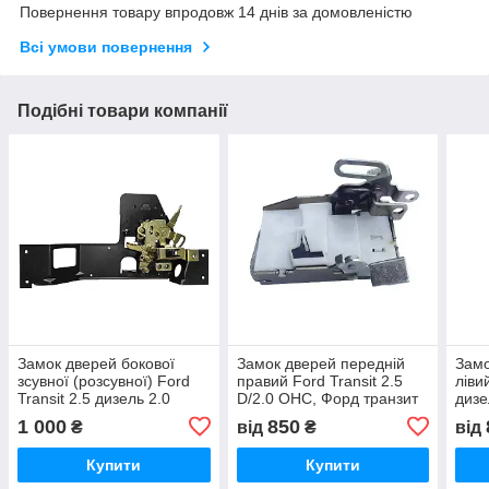
Повернення товару впродовж 14 днів за домовленістю
Всі умови повернення
Подібні товари компанії
Замок дверей бокової
Замок дверей передній
Замо
зсувної (розсувної) Ford
правий Ford Transit 2.5
ліви
Transit 2.5 дизель 2.0
D/2.0 OHC, Форд транзит
дизе
бензин Форд Транзит
1986-1995,
тран
1 000
850
₴
від
₴
від
1986-2000,
92VBV21812BA
92V
92VBV22168AA
Купити
Купити