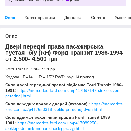
Опис
Характеристики
Доставка
Оплата
Умови п
Опис
Двері передні права пасажирська
пустая б/у (RH) Форд Транзит 1986-1994
от 2.500- 4.500 грн
Ford Transit 1986-1994 рр.
Ходова : R=14" ; R = 15"/ RWD, задній привод
Скло двері передньої правої підйомне Ford Transit 1986-
1991:
https://mercedes-ford.com.ua/p417897147-steklo-dveri-
perednej.html
Скло передніх правих дверей (куточок) :
https://mercedes-
ford.com.ua/p417653318-steklo-perednej-dveri.html
Склопідіймач механічний правий Ford Transit 1986-
1991:
https://mercedes-ford.com.ua/p417089250-
steklopodemnik-mehanicheskij-pravyj.html