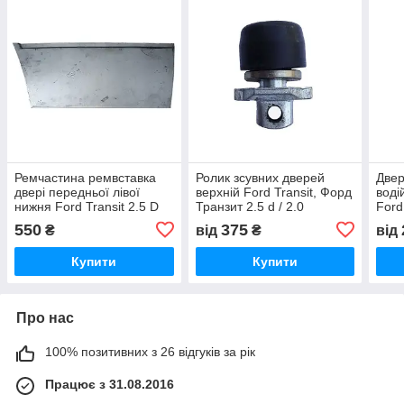
Ремчастина ремвставка
Ролик зсувних дверей
Двер
двері передньої лівої
верхній Ford Transit, Форд
воді
нижня Ford Transit 2.5 D
Транзит 2.5 d / 2.0
Ford
дизель / 2.0 бензин Форд
бензин,1986-2000,
дизе
550
375
₴
від
₴
від
транзит 1986-2000,
86VBV25028AMYCQF/1006374
2000
324440131
Купити
Купити
Про нас
100% позитивних з 26 відгуків за рік
Працює з 31.08.2016