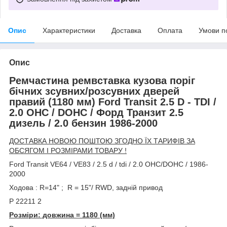
Опис
Характеристики
Доставка
Оплата
Умови п
Опис
Ремчастина ремвставка кузова поріг
бічних зсувних/розсувних дверей
правий (1180 мм) Ford Transit 2.5 D - TDI /
2.0 OHC / DOHC / Форд Транзит 2.5
дизель / 2.0 бензин 1986-2000
ДОСТАВКА НОВОЮ ПОШТОЮ ЗГОДНО ЇХ ТАРИФІВ ЗА
ОБСЯГОМ І РОЗМІРАМИ ТОВАРУ !
Ford Transit VE64 / VE83 / 2.5 d / tdi / 2.0 OHC/DOHC / 1986-
2000
Ходова : R=14" ; R = 15"/ RWD, задній привод
P 22211 2
Розміри: довжина = 1180 (мм)