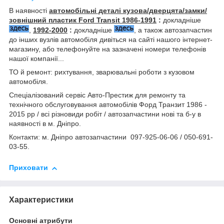
В наявності
автомобільні деталі кузова/дверцята/замки/
зовнішний пластик Ford Transit 1986-1991
:
докладніше
,
1992-2000
:
докладніше
, а також автозапчастин
до інших вузлів автомобіля дивіться на сайті нашого інтернет-
магазину, або телефонуйте на зазначені номери телефонів
нашої компанії...
ТО й ремонт: рихтування, зварювальні роботи з кузовом
автомобіля.
Спеціалізований сервіс Авто-Престиж для ремонту та
технічного обслуговування автомобілів Форд Транзит 1986 -
2015 рр / всі різновиди робіт / автозапчастини нові та б-у в
наявності в м. Дніпро.
Контакти: м. Дніпро автозапчастини 097-925-06-06 / 050-691-
03-55.
Приховати
Характеристики
Основні атрибути