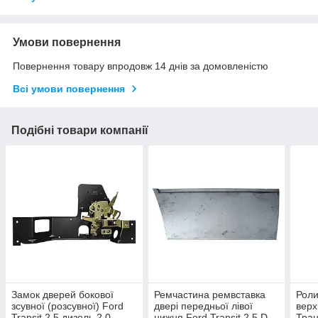
Умови повернення
Повернення товару впродовж 14 днів за домовленістю
Всі умови повернення
Подібні товари компанії
Замок дверей бокової
Ремчастина ремвставка
Роли
зсувної (розсувної) Ford
двері передньої лівої
верх
Transit 2.5 дизель 2.0
нижня Ford Transit 2.5 D
Тран