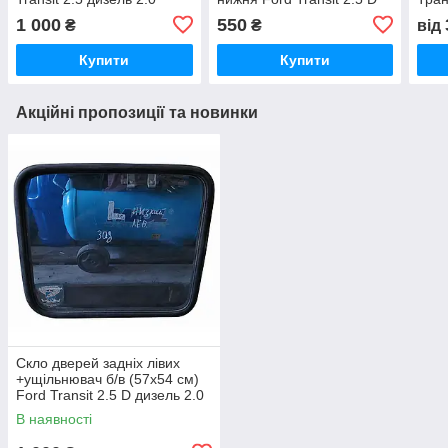
бензин Форд Транзит
дизель / 2.0 бензин Форд
бенз
1 000
550
₴
₴
від
1986-2000,
транзит 1986-2000,
86V
92VBV22168AA
324440131
Купити
Купити
Акційні пропозиції та новинки
Скло дверей задніх лівих
+ущільнювач б/в (57х54 см)
Ford Transit 2.5 D дизель 2.0
бензин Форд Транзит 1986-
В наявності
2000