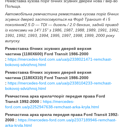
Ремвставка кузова поріг бічних зсувних дверей нова / вир-во
Польща.
Автомобільна ремчастина ремвставка кузова поріг бічних
зсувних дверей застосовується на Форд Транзит 4 і 5
покоління/2.5 D — TDI — дизель / 2.0 бензин, задній привод
із колесами на 14"/ 15" з 1986, 1987, 1988, 1989, 1991, 1992,
1991, 1992, 1993, 1994, 1995, 1997, 1998, 1999, 2000 року
випуску.
Ремвставка бічних зсувних дверей верхня
частина (1180Х600) Ford Transit 1986-2000
:
https://mercedes-ford.com.ua/ua/p2338021471-remchast-
bokovoj-sdvizhnoj.html
Ремвставка бічних зсувних дверей верхня
частина (1180Х310) Ford Transit 1986-2000
:
https://mercedes-ford.com.ua/ua/p2338104233-remchast-
bokovoj-sdvizhnoj.html
Ремчастина арка крила+поріг передня права Ford
Transit 1992-2000 :
https://mercedes-
ford.com.ua/p2252947638-remchast-arka-kryla.html
Ремчастина арка крила передня права Ford Transit 1992-
2000 :
https://mercedes-ford.com.ua/p2337189946-remchast-
arka-kryla.html