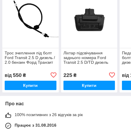
Трос зчеплення під болт
Ліхтар підсвічування
Педа
Ford Transit 2.5 D дизель /
заднього номера Ford
болт
2.0 бензин Форд Транзит
Transit 2.5 D/TD дизель
дизе
1996-2000, 96VB7K553CA
2.0 бензин Форд транзит
Тран
1986-2000, 86VB13550AK
99V
550
225
від
₴
₴
від
Купити
Купити
Про нас
100% позитивних з 26 відгуків за рік
Працює з 31.08.2016