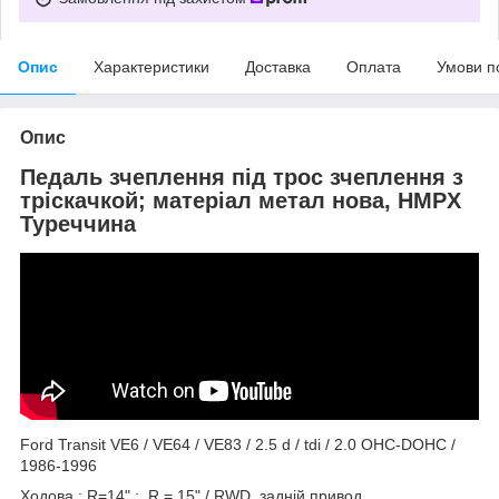
Опис
Характеристики
Доставка
Оплата
Умови п
Опис
Педаль зчеплення під трос зчеплення з
тріскачкой; матеріал метал нова, HMPX
Туреччина
Ford Transit VE6 / VE64 / VE83 / 2.5 d / tdi / 2.0 OHC-DOHC /
1986-1996
Ходова : R=14" ; R = 15" / RWD, задній привод