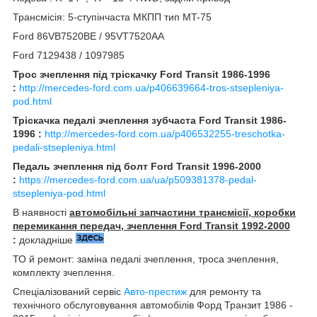
Трансмісія: 5-ступінчаста МКПП тип MT-75
Ford 86VB7520BE / 95VT7520AA
Ford 7129438 / 1097985
Трос зчеплення під тріскачку Ford Transit 1986-1996
:
http://mercedes-ford.com.ua/p406639664-tros-stsepleniya-
pod.html
Тріскачка педалі зчеплення зубчаста Ford Transit 1986-
1996 :
http://mercedes-ford.com.ua/p406532255-treschotka-
pedali-stsepleniya.html
Педаль зчеплення під болт Ford Transit 1996-2000
:
https://mercedes-ford.com.ua/ua/p509381378-pedal-
stsepleniya-pod.html
В наявності
автомобільні запчастини трансмісії, коробки
перемикання передач, зчеплення Ford Transit 1992-2000
:
докладніше
ТО й ремонт: заміна педалі зчеплення, троса зчеплення,
комплекту зчеплення.
Спеціалізований сервіс
Авто-престиж
для ремонту та
технічного обслуговування автомобілів Форд Транзит 1986 -