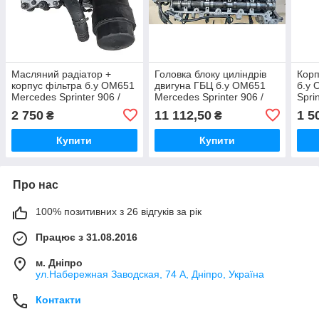
Масляний радіатор +
Головка блоку циліндрів
Корп
корпус фільтра б.у OM651
двигуна ГБЦ б.у OM651
б.у 
Mercedes Sprinter 906 /
Mercedes Sprinter 906 /
Spri
2.2 CDI дизель Мерседес
2.2 CDI дизель Мерседес
дизе
2 750
11 112,50
1 5
₴
₴
Спринтер 2006-2014,
Спринтер 2006-2014
Спри
A6511801165
A65
Купити
Купити
Про нас
100% позитивних з 26 відгуків за рік
Працює з 31.08.2016
м. Дніпро
ул.Набережная Заводская, 74 А, Дніпро, Україна
Контакти