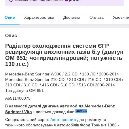
Опис
Характеристики
Доставка
Оплата
Умови п
Опис
Радіатор охолодження системи ЄГР
рециркуляції вихлопних газів б.у (двигун
OM 651; чотирициліндровий; потужність
130 л.с.)
Mercedes-Benz Sprinter W906 / 2.2 CDI / 130 ЛС / 2006-2014
Mercedes-Benz Sprinter 210 CDI / 213 CDI / 216 CDI / 310 CDI /
313 CDI / 316 CDI / 416 CDI / 510 CDI / 516 CDI 2006-2014
Тип двигуна OM 651
A6511400075
В наявності
деталі
двигуна
автомобіля Mercedes-Benz
Sprinter / Vito
:
дивіться докладніше
Спеціалізований сервіс
Авто-престиж
для ремонту та
технічного обслуговування автомобілів Форд Транзит 1986 -