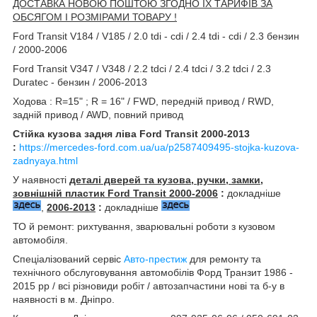
ДОСТАВКА НОВОЮ ПОШТОЮ ЗГОДНО ЇХ ТАРИФІВ ЗА
ОБСЯГОМ І РОЗМІРАМИ ТОВАРУ !
Ford Transit V184 / V185 / 2.0 tdi - cdi / 2.4 tdi - cdi / 2.3 бензин
/ 2000-2006
Ford Transit V347 / V348 / 2.2 tdci / 2.4 tdci / 3.2 tdci / 2.3
Duratec - бензин / 2006-2013
Ходова : R=15" ; R = 16" / FWD, передній привод / RWD,
задній привод / AWD, повний привод
Стійка кузова задня ліва Ford Transit 2000-2013
:
https://mercedes-ford.com.ua/ua/p2587409495-stojka-kuzova-
zadnyaya.html
У наявності
деталі дверей та кузова, ручки, замки,
зовнішній пластик Ford Transit 2000-2006
:
докладніше
,
2006-2013
:
докладніше
ТО й ремонт: рихтування, зварювальні роботи з кузовом
автомобіля.
Спеціалізований сервіс
Авто-престиж
для ремонту та
технічного обслуговування автомобілів Форд Транзит 1986 -
2015 рр / всі різновиди робіт / автозапчастини нові та б-у в
наявності в м. Дніпро.