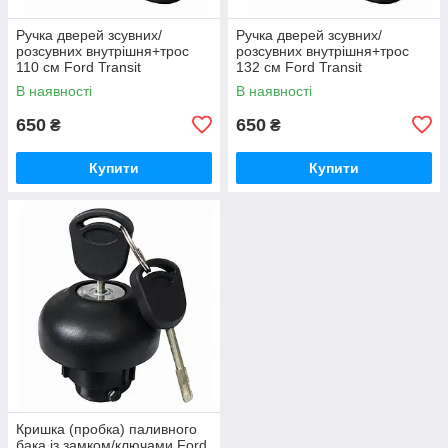
Ручка дверей зсувних/
Ручка дверей зсувних/
розсувних внутрішня+трос
розсувних внутрішня+трос
110 см Ford Transit
132 см Ford Transit
2.0/2.2/2.4 TDCI дизель Форд
2.0/2.2/2.4 TDCI дизель Форд
В наявності
В наявності
Транзіт 2000-2013,
Транзіт 2000-2013,
2C14V266A62BA
2C14V266A62AA
650
650
₴
₴
Купити
Купити
Кришка (пробка) паливного
бака із замком/ключами Ford