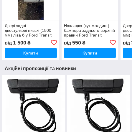
Двері задні
Накладка (кут молдинг)
Двер
двостулкові низькі (1500
бампера заднього верхній
двос
мм) ліва б.у Ford Transit
правий Ford Transit
мм) 
2.0 TDI / 2.2 TDCI дизель
2.0/2.2/2.4 TDCI дизель
2.0 
1 500
550
від
₴
від
₴
від
Форд Транзит 2000-2013,
Форд Транзит 2000-2013,
Форд
1C15V40011EG
YC1529396ADW
Купити
Купити
Акційні пропозиції та новинки