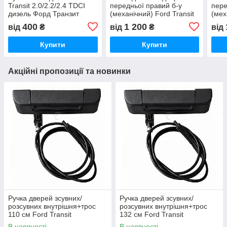
Transit 2.0/2.2/2.4 TDCI
передньої правий б-у
пере
дизель Форд Транзит
(механічний) Ford Transit
(мех
2000-2013,
2.0 / 2.4 TDI дизель Форд
3.2 
400
1 200
від
₴
від
₴
від
95VBV23342ABYYCT
Транзит 2000-2013,
Тран
YC15V23200CD
YC1
Купити
Купити
Акційні пропозиції та новинки
Ручка дверей зсувних/
Ручка дверей зсувних/
розсувних внутрішня+трос
розсувних внутрішня+трос
110 см Ford Transit
132 см Ford Transit
2.0/2.2/2.4 TDCI дизель Форд
2.0/2.2/2.4 TDCI дизель Форд
В наявності
В наявності