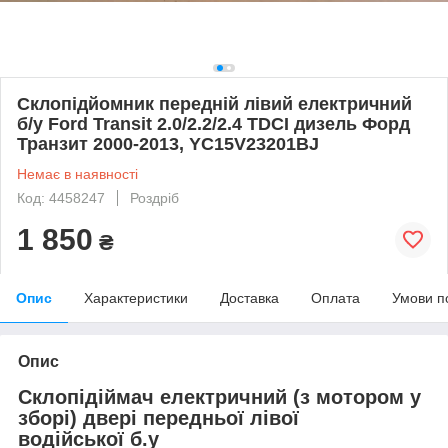
Склопідйомник передній лівий електричний
б/у Ford Transit 2.0/2.2/2.4 TDCI дизель Форд
Транзит 2000-2013, YC15V23201BJ
Немає в наявності
Код: 4458247
Роздріб
1 850
₴
Опис
Характеристики
Доставка
Оплата
Умови п
Опис
Склопідіймач електричний (з мотором у
зборі) двері передньої лівої
водійської б.у