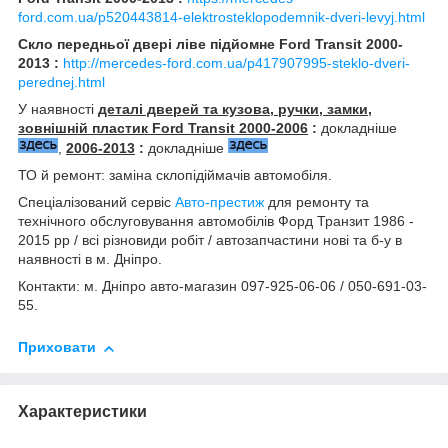
ford.com.ua/p520443814-elektrosteklopodemnik-dveri-levyj.html
Скло передньої двері ліве підйомне Ford Transit 2000-
2013 :
http://mercedes-ford.com.ua/p417907995-steklo-dveri-
perednej.html
У наявності
деталі дверей та кузова, ручки, замки,
зовнішній пластик Ford Transit 2000-2006
:
докладніше
,
2006-2013
:
докладніше
ТО й ремонт: заміна склопідіймачів автомобіля.
Спеціалізований сервіс
Авто-престиж
для ремонту та
технічного обслуговування автомобілів Форд Транзит 1986 -
2015 рр / всі різновиди робіт / автозапчастини нові та б-у в
наявності в м. Дніпро.
Контакти: м. Дніпро авто-магазин 097-925-06-06 / 050-691-03-
55.
Приховати
Характеристики