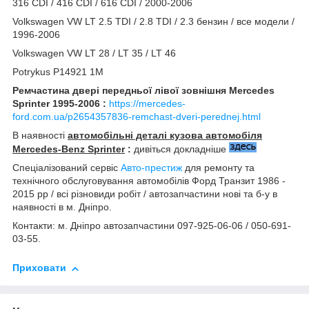
316 CDI / 416 CDI / 616 CDI / 2000-2006
Volkswagen VW LT 2.5 TDI / 2.8 TDI / 2.3 бензин / все модели /
1996-2006
Volkswagen VW LT 28 / LT 35 / LT 46
Potrykus P14921 1M
Ремчастина двері передньої лівої зовнішня Mercedes
Sprinter 1995-2006 :
https://mercedes-
ford.com.ua/p2654357836-remchast-dveri-perednej.html
В наявності
автомобільні деталі кузова автомобіля
Mercedes-Benz Sprinter
:
дивіться докладніше
Спеціалізований сервіс
Авто-престиж
для ремонту та
технічного обслуговування автомобілів Форд Транзит 1986 -
2015 рр / всі різновиди робіт / автозапчастини нові та б-у в
наявності в м. Дніпро.
Контакти: м. Дніпро автозапчастини 097-925-06-06 / 050-691-
03-55.
Приховати