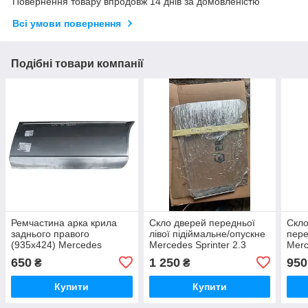
Повернення товару впродовж 14 днів за домовленістю
Всі умови повернення
Подібні товари компанії
Ремчастина арка крила
Скло дверей передньої
Скло
заднього правого
лівої підіймальне/опускне
пере
(935х424) Mercedes
Mercedes Sprinter 2.3
Merc
Sprinter Мерседес
D/2.9 TDI/2.2 CDI
2.9 
650
1 250
950
₴
₴
Спрінтер 1995-2006,
Мерседес Спринтер 1996-
Мерс
Polcar 50628493
2006, A 9017200318
2006
Купити
Купити