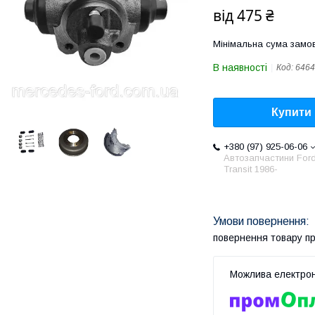
від
475 ₴
Мінімальна сума замов
В наявності
Код:
6464
Купити
+380 (97) 925-06-06
Автозапчастини For
Transit 1986-
повернення товару п