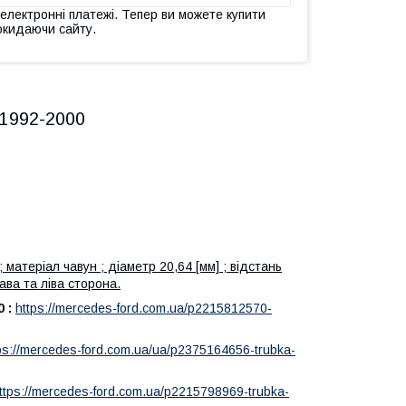
 електронні платежі. Тепер ви можете купити
окидаючи сайту.
 1992-2000
матеріал чавун ; діаметр 20,64 [мм] ; відстань
ава та ліва сторона.
 :
https://mercedes-ford.com.ua/p2215812570-
ps://mercedes-ford.com.ua/ua/p2375164656-trubka-
ttps://mercedes-ford.com.ua/p2215798969-trubka-