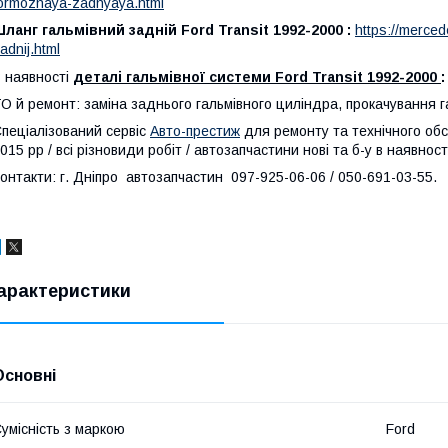
ormoznaya-zadnyaya.html
ланг гальмівний задній Ford Transit 1992-2000 :
https://merce
adnij.html
 наявності
деталі гальмівної системи Ford Transit 1992-2000
О й ремонт: заміна заднього гальмівного циліндра, прокачування г
пеціалізований сервіс
Авто-престиж
для ремонту та технічного обс
015 рр / всі різновиди робіт / автозапчастини нові та б-у в наявності
онтакти: г. Дніпро автозапчастин 097-925-06-06 / 050-691-03-55.
арактеристики
Основні
умісність з маркою
Ford