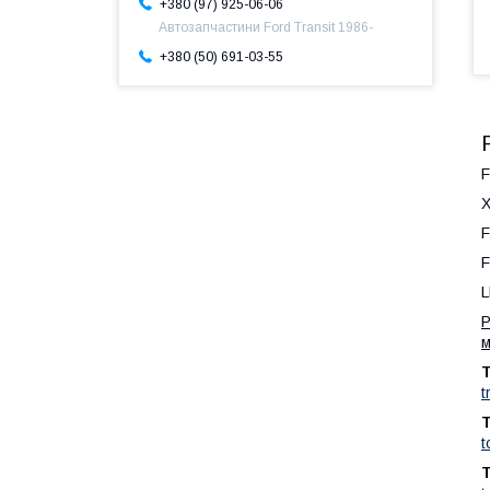
+380 (97) 925-06-06
Автозапчастини Ford Transit 1986-
+380 (50) 691-03-55
F
Х
F
F
L
Р
м
Т
t
Т
t
Т