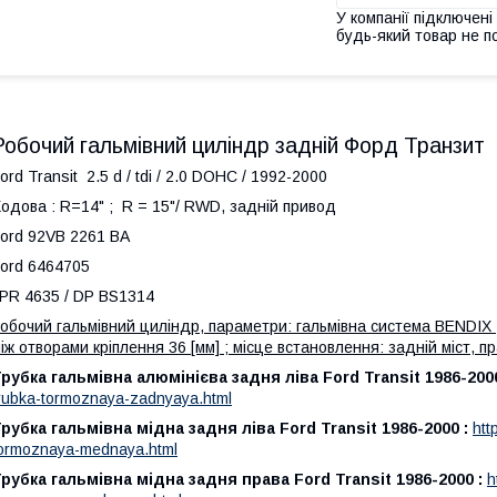
У компанії підключені
будь-який товар не п
Робочий гальмівний циліндр задній Форд Транзит
ord Transit 2.5 d / tdi / 2.0 DOHC / 1992-2000
одова : R=14" ; R = 15"/ RWD, задній привод
ord 92VB 2261 BA
ord 6464705
PR 4635 / DP BS1314
обочий гальмівний циліндр, параметри: гальмівна система BENDIX ; 
іж отворами кріплення 36 [мм] ; місце встановлення: задній міст, пр
рубка гальмівна алюмінієва задня ліва Ford Transit 1986-2000
rubka-tormoznaya-zadnyaya.html
рубка гальмівна мідна задня ліва Ford Transit 1986-2000 :
htt
ormoznaya-mednaya.html
рубка гальмівна мідна задня права Ford Transit 1986-2000 :
h