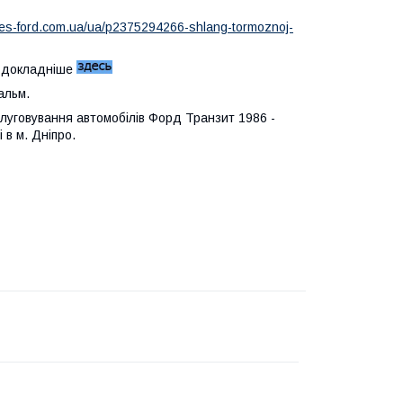
des-ford.com.ua/ua/p2375294266-shlang-tormoznoj-
:
докладніше
альм.
луговування автомобілів Форд Транзит 1986 -
 в м. Дніпро.