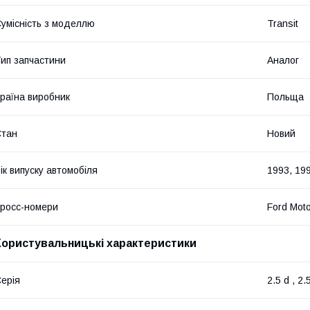
умісність з моделлю
Transit
ип запчастини
Аналог
раїна виробник
Польща
Стан
Новий
ік випуску автомобіля
1993, 199
росс-номери
Ford Mot
Користувальницькі характеристики
ерія
2.5 d , 2.5