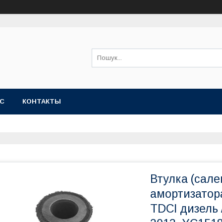
АС
КОНТАКТЫ
Втулка (сале
амортизатора
TDCI дизель 