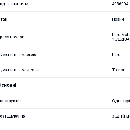
од запчастини
4056004
Стан
Новий
Ford Mot
росс-номери
YC1518A
умісність з маркою
Ford
умісність з моделлю
Transit
Основні
онструкція
Однотру
озташування
Задній мі