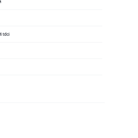
й
4 tdci