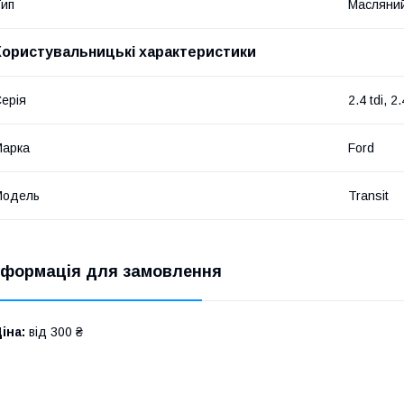
ип
Масляни
Користувальницькі характеристики
ерія
2.4 tdi, 2.
Марка
Ford
Модель
Transit
нформація для замовлення
іна:
від 300 ₴