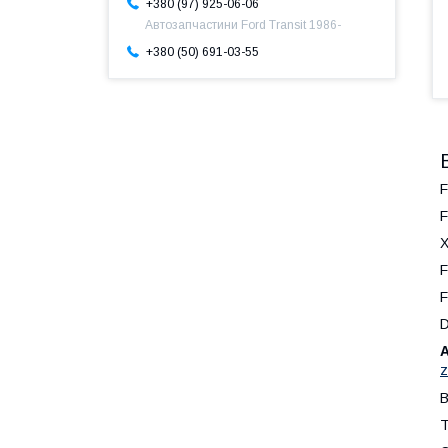
+380 (97) 925-06-06
Автозапчастини Ford Transit 1986-
+380 (50) 691-03-55
F
F
Х
F
F
А
z
В
Т