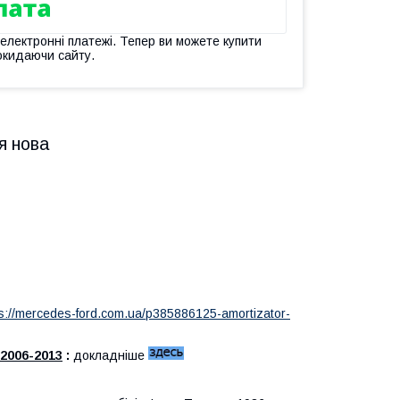
 електронні платежі. Тепер ви можете купити
окидаючи сайту.
я нова
ps://mercedes-ford.com.ua/p385886125-amortizator-
 2006-2013
:
докладніше