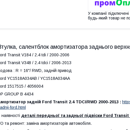
У компанії підключені
будь-який товар не п
Втулка, салентблок амортизатора заднього верхн
ord Transit V184 / 2.4 tdi / 2000-2006
ord Transit V348 / 2.4 tdci / 2006-2013
одова : R = 16"/ RWD, задній привод
ord YC1518A034AB / YC1518A034AA
ord 1517515 / 4056004
DP GROUP B 4434
мортизатор задній Ford Transit 2.4 TDCI/RWD 2000-2013 :
htt
adnij-ford.html
 наявності
деталі передньої та задньої підвіски Ford Transit
О та ремонт: заміна амортизаторів автомобіля.