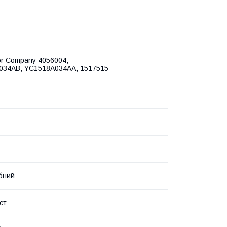
or Company 4056004,
034AB, YC1518A034AA, 1517515
бний
ст