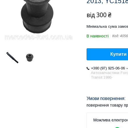
2013, YC151
від
300 ₴
Мінімальна сума замов
В наявності
Код:
4056
Купити
+380 (97) 925-06-06
Автозапчастини For
Transit 1986-
повернення товару п