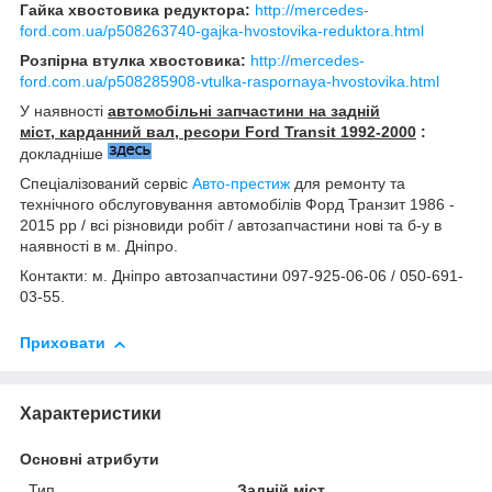
Гайка хвостовика редуктора:
http://mercedes-
ford.com.ua/p508263740-gajka-hvostovika-reduktora.html
Розпірна втулка хвостовика:
http://mercedes-
ford.com.ua/p508285908-vtulka-raspornaya-hvostovika.html
У наявності
автомобільні запчастини на задній
міст, карданний вал, ресори Ford Transit 1992-2000
:
докладніше
Спеціалізований сервіс
Авто-престиж
для ремонту та
технічного обслуговування автомобілів Форд Транзит 1986 -
2015 рр / всі різновиди робіт / автозапчастини нові та б-у в
наявності в м. Дніпро.
Контакти: м. Дніпро автозапчастини 097-925-06-06 / 050-691-
03-55.
Приховати
Характеристики
Основні атрибути
Тип
Задній міст