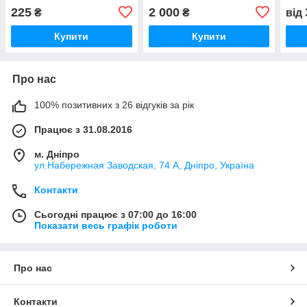
2.0 бензин Форд транзит
Транзит 1986-2000
2.0 
225
2 000
₴
₴
від
1986-2000, 86VB13550AK
E42
Купити
Купити
Про нас
100% позитивних з 26 відгуків за рік
Працює з 31.08.2016
м. Дніпро
ул.Набережная Заводская, 74 А, Дніпро, Україна
Контакти
Сьогодні працює з 07:00 до 16:00
Показати весь графік роботи
Про нас
Контакти