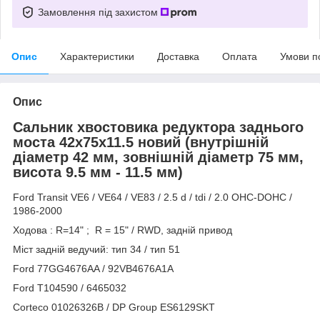
Замовлення під захистом
Опис
Характеристики
Доставка
Оплата
Умови п
Опис
Сальник хвостовика редуктора заднього
моста 42x75x11.5 новий (внутрішній
діаметр 42 мм, зовнішній діаметр 75 мм,
висота 9.5 мм - 11.5 мм)
Ford Transit VE6 / VE64 / VE83 / 2.5 d / tdi / 2.0 OHC-DOHC /
1986-2000
Ходова : R=14" ; R = 15" / RWD, задній привод
Міст задній ведучий: тип 34 / тип 51
Ford 77GG4676AA / 92VB4676A1A
Ford T104590 / 6465032
Corteco 01026326B / DP Group ES6129SKT