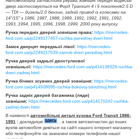
Автомобільна запчастина р
вушка зовнішні передні водійські
двері
застосовується на Форд Транзит 4 і 5 покоління/2.5 D
— TDI — дизель/2.0 бензин, задній привод із колесами на
14"/15" з 1986, 1987, 1988, 1989, 1991, 1992, 1991, 1992,
1993, 1994, 1995, 1996, 1998, 1999, 2000 року випуску.
Ручка передніх дверей зовнішня права:
https://mercedes-
ford.com.ua/p2249177457-ruchka-perednej-dveri.html
Замок дверцят передньої лівої:
https://mercedes-
ford.com.ua/p2249217539-zamok-dveri-perednej.html
Ручка дверей задньої двостулкової
зовнішньої:
https://mercedes-ford.com.ua/p414139329-ruchka-
dveri-zadnej.html
Ручка бічних зсувних дверей зовнішня:
https://mercedes-
ford.com.ua/p414508095-ruchka-bokovoj-sdvizhnoj.html
Ручка задніх дверей багажника (ляди)
зовнішня:
https://mercedes-ford.com.ua/p414170242-ruchka-
zadnej-dveri.html
В наявності
автомобільні деталі кузова Ford Transit 1986-
1991
:
докладніше
, , а також автозапчастин до інших
вузлів автомобіля дивіться на сайті нашого інтернет-магазину
або телефонуйте на зазначені номери телефонів нашої