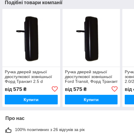
Подібні товари компанії
Ручка дверей задньої
Ручка дверей задньої
Ручк
двостулкової зовнішньої
двостулкової зовнішньої
зовн
Форд Транзит 2.5 d
Ford Transit, Форд Транзит
2.0/
дизель/2.0 бензин 1986-
2.5 d / tdi / 2.0 OHC,
Форд
575
575
від
₴
від
₴
від
2000,
86VBV43400AE / 6948745
4C1
86VBV43400AE/6948745
Купити
Купити
Про нас
100% позитивних з 26 відгуків за рік