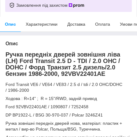
Замовлення під захистом
Опис
Характеристики
Доставка
Оплата
Умови п
Опис
Ручка передніх дверей зовнішня ліва
(LH) Ford Transit 2.5 D - TDI / 2.0 OHC /
DOHC / Форд Транзит 2.5 дизель/2.0
бензин 1986-2000, 92VBV22401AE
Ford Transit VE6 / VE64 / VE83 / 2.5 d / tdi / 2.0 OHC/DOHC
/ 1986-2000
Ходова : R=14" ; R = 15"/RWD, задній привод
Ford 92VBV22401AE / 1090807 / 7252458
DP BP1922-L / BSG 30-970-037 / Polcar 3246Z41
Ручка зовнішні передніх дверей нова, матеріал: пластик +
метал / вир-во Polcar, Польща/BSG, Туреччина.