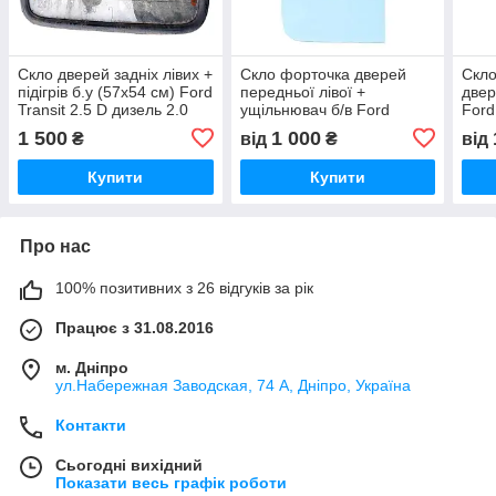
Скло дверей задніх лівих +
Скло форточка дверей
Скло
підігрів б.у (57х54 см) Ford
передньої лівої +
двер
Transit 2.5 D дизель 2.0
ущільнювач б/в Ford
Ford 
бензин Форд Транзит
Transit 2.5 D, Форд
TDCI
1 500
1 000
₴
від
₴
від
1986-2000
транзит 1986-2000,
Тран
86VB21413AB
1C1
Купити
Купити
Про нас
100% позитивних з 26 відгуків за рік
Працює з 31.08.2016
м. Дніпро
ул.Набережная Заводская, 74 А, Дніпро, Україна
Контакти
Сьогодні вихідний
Показати весь графік роботи