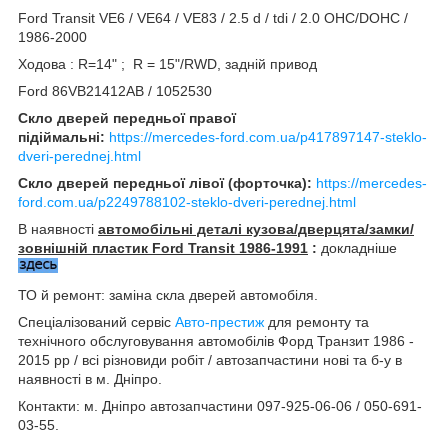
Ford Transit VE6 / VE64 / VE83 / 2.5 d / tdi / 2.0 OHC/DOHC /
1986-2000
Ходова : R=14" ; R = 15"/RWD, задній привод
Ford 86VB21412AB / 1052530
Скло дверей передньої правої
підіймальні:
https://mercedes-ford.com.ua/p417897147-steklo-
dveri-perednej.html
Скло дверей передньої лівої (форточка):
https://mercedes-
ford.com.ua/p2249788102-steklo-dveri-perednej.html
В наявності
автомобільні деталі кузова/дверцята/замки/
зовнішній пластик Ford Transit 1986-1991
:
докладніше
ТО й ремонт: заміна скла дверей автомобіля.
Спеціалізований сервіс
Авто-престиж
для ремонту та
технічного обслуговування автомобілів Форд Транзит 1986 -
2015 рр / всі різновиди робіт / автозапчастини нові та б-у в
наявності в м. Дніпро.
Контакти: м. Дніпро автозапчастини 097-925-06-06 / 050-691-
03-55.