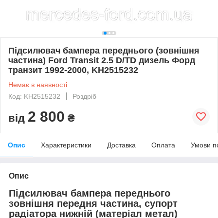
Підсилювач бампера переднього (зовнішня
частина) Ford Transit 2.5 D/TD дизель Форд
транзит 1992-2000, KH2515232
Немає в наявності
Код: KH2515232
Роздріб
2 800
від
₴
Опис
Характеристики
Доставка
Оплата
Умови п
Опис
Підсилювач бампера переднього
зовнішня передня частина, супорт
радіатора нижній (матеріал метал)