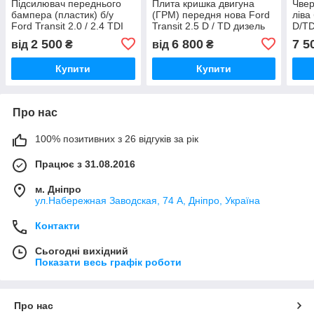
Підсилювач переднього
Плита кришка двигуна
Чвер
бампера (пластик) б/у
(ГРМ) передня нова Ford
ліва
Ford Transit 2.0 / 2.4 TDI
Transit 2.5 D / TD дизель
D/TD
дизель Форд Транзит
Форд Транзит 1992-2000,
Форд
2 500
6 800
7 5
від
₴
від
₴
2000-2006,
934F6K011AB
1C1XV17750CC
Купити
Купити
Про нас
100% позитивних з 26 відгуків за рік
Працює з 31.08.2016
м. Дніпро
ул.Набережная Заводская, 74 А, Дніпро, Україна
Контакти
Сьогодні вихідний
Показати весь графік роботи
Про нас