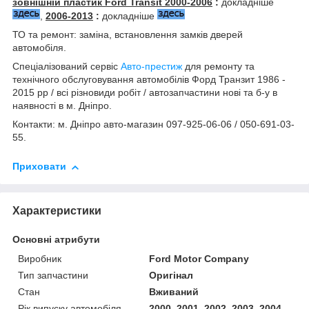
зовнішній пластик Ford Transit 2000-2006
:
докладніше
,
2006-2013
:
докладніше
ТО та ремонт: заміна, встановлення замків дверей
автомобіля.
Спеціалізований сервіс
Авто-престиж
для ремонту та
технічного обслуговування автомобілів Форд Транзит 1986 -
2015 рр / всі різновиди робіт / автозапчастини нові та б-у в
наявності в м. Дніпро.
Контакти: м. Дніпро авто-магазин 097-925-06-06 / 050-691-03-
55.
Приховати
Характеристики
Основні атрибути
Виробник
Ford Motor Company
Тип запчастини
Оригінал
Стан
Вживаний
Рік випуску автомобіля
2000, 2001, 2002, 2003, 2004,