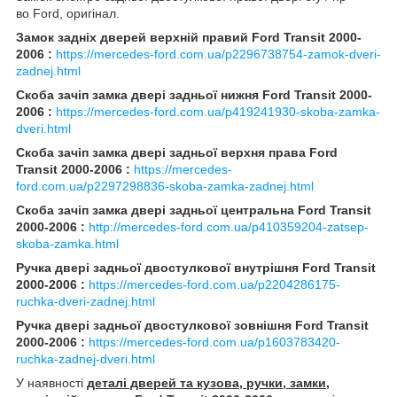
во Ford, оригінал.
Замок задніх дверей верхній правий Ford Transit 2000-
2006 :
https://mercedes-ford.com.ua/p2296738754-zamok-dveri-
zadnej.html
Скоба зачіп замка двері задньої нижня Ford Transit 2000-
2006 :
https://mercedes-ford.com.ua/p419241930-skoba-zamka-
dveri.html
Скоба зачіп замка двері задньої верхня права Ford
Transit 2000-2006 :
https://mercedes-
ford.com.ua/p2297298836-skoba-zamka-zadnej.html
Скоба зачіп замка двері задньої центральна Ford Transit
2000-2006 :
http://mercedes-ford.com.ua/p410359204-zatsep-
skoba-zamka.html
Ручка двері задньої двостулкової внутрішня Ford Transit
2000-2006 :
https://mercedes-ford.com.ua/p2204286175-
ruchka-dveri-zadnej.html
Ручка двері задньої двостулкової зовнішня Ford Transit
2000-2006 :
https://mercedes-ford.com.ua/p1603783420-
ruchka-zadnej-dveri.html
У наявності
деталі дверей та кузова, ручки, замки,