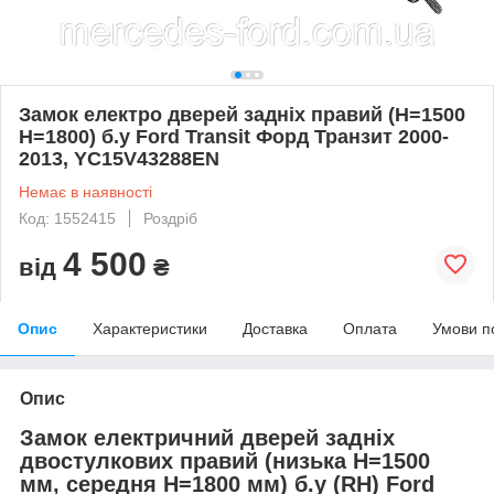
Замок електро дверей задніх правий (H=1500
H=1800) б.у Ford Transit Форд Транзит 2000-
2013, YC15V43288EN
Немає в наявності
Код: 1552415
Роздріб
4 500
від
₴
Опис
Характеристики
Доставка
Оплата
Умови п
Опис
Замок електричний дверей задніх
двостулкових правий (низька H=1500
мм, середня H=1800 мм) б.у (RH) Ford