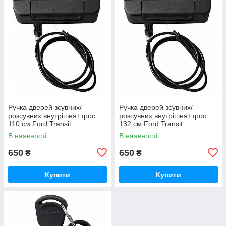
Ручка дверей зсувних/
Ручка дверей зсувних/
розсувних внутрішня+трос
розсувних внутрішня+трос
110 см Ford Transit
132 см Ford Transit
2.0/2.2/2.4 TDCI дизель Форд
2.0/2.2/2.4 TDCI дизель Форд
В наявності
В наявності
Транзіт 2000-2013,
Транзіт 2000-2013,
2C14V266A62BA
2C14V266A62AA
650
650
₴
₴
Купити
Купити