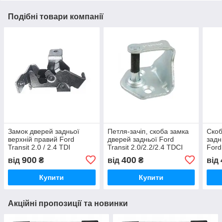
Подібні товари компанії
Замок дверей задньої
Петля-зачіп, скоба замка
Скоб
верхній правий Ford
дверей задньої Ford
задн
Transit 2.0 / 2.4 TDI
Transit 2.0/2.2/2.4 TDCI
Ford
дизель, Форд Транзит
дизель Форд Транзит
TDCI
900
400
від
₴
від
₴
від
2000-2013,
2000-2013,
Тран
YC15V43286AG
YC15V441A09AJ
YC1
Купити
Купити
Акційні пропозиції та новинки