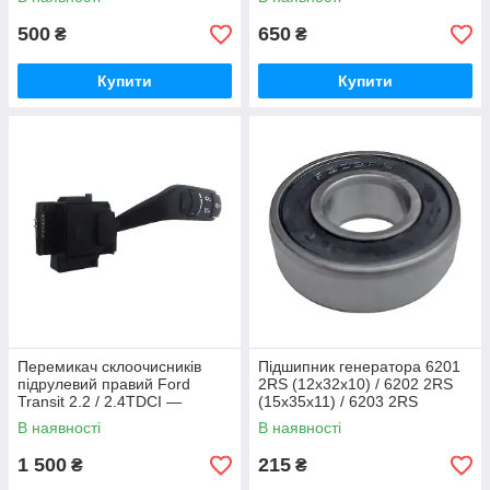
1143723
500
650
₴
₴
Купити
Купити
Перемикач склоочисників
Підшипник генератора 6201
підрулевий правий Ford
2RS (12х32х10) / 6202 2RS
Transit 2.2 / 2.4TDCI —
(15х35х11) / 6203 2RS
дизель, Форд Транзит 2006-
(17х40х12) Ford Transit Форд
В наявності
В наявності
2013
Транзит
1 500
215
₴
₴