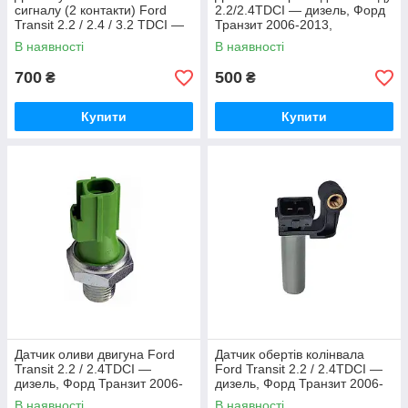
сигналу (2 контакти) Ford
2.2/2.4TDCI — дизель, Форд
Transit 2.2 / 2.4 / 3.2 TDCI —
Транзит 2006-2013,
дизель, Форд Транзит 2006-
CM5T15520CA/805256
В наявності
В наявності
2013, 3M5T13480AB
700
500
₴
₴
Купити
Купити
Датчик оливи двигуна Ford
Датчик обертів колінвала
Transit 2.2 / 2.4TDCI —
Ford Transit 2.2 / 2.4TDCI —
дизель, Форд Транзит 2006-
дизель, Форд Транзит 2006-
2013, 3S719278AB / 1363198
2013, 2S7Q6C315AC /
В наявності
В наявності