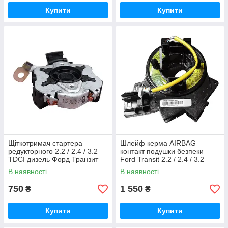
Купити
Купити
Щіткотримач стартера
Шлейф керма AIRBAG
редукторного 2.2 / 2.4 / 3.2
контакт подушки безпеки
TDCI дизель Форд Транзит
Ford Transit 2.2 / 2.4 / 3.2
2006-2013, Cargo 333414
TDCI / Connect Форд Транзит
В наявності
В наявності
2006-2013, 4M5T14A664AC
750
1 550
₴
₴
Купити
Купити