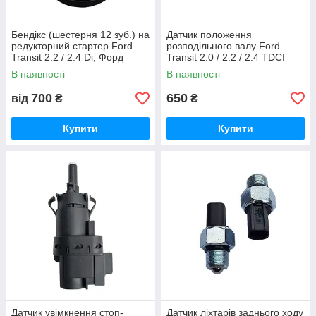
Бендікс (шестерня 12 зуб.) на
Датчик положення
редукторний стартер Ford
розподільного валу Ford
Transit 2.2 / 2.4 Di, Форд
Transit 2.0 / 2.2 / 2.4 TDCI
Транзит 2006-2013,
дизель Форд Транзит 2006-
В наявності
В наявності
100620984
2013, 6C1112K073AA
700
650
від
₴
₴
Купити
Купити
Датчик увімкнення стоп-
Датчик ліхтарів заднього ходу