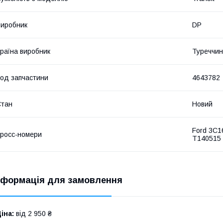
иробник
DP
раїна виробник
Туреччи
од запчастини
4643782
Стан
Новий
Ford 3C
росс-номери
T140515
нформація для замовлення
іна:
від 2 950 ₴