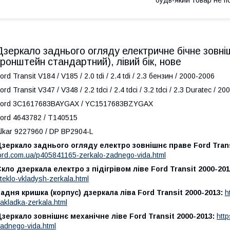
Дзеркало заднього огляду електричне бічне зовнішн
кронштейн стандартний), лівий бік, нове
ord Transit V184 / V185 / 2.0 tdi / 2.4 tdi / 2.3 бензин / 2000-2006
ord Transit V347 / V348 / 2.2 tdci / 2.4 tdci / 3.2 tdci / 2.3 Duratec / 2
Ford 3C1617683BAYGAX / YC1517683BZYGAX
ord 4643782 / T140515
lkar 9227960 / DP BP2904-L
зеркало заднього огляду електро зовнішнє праве Ford Transi
ord.com.ua/p405841165-zerkalo-zadnego-vida.html
кло дзеркала електро з підігрівом ліве Ford Transit 2000-201
teklo-vkladysh-zerkala.html
адня кришка (корпус) дзеркала ліва Ford Transit 2000-2013:
h
akladka-zerkala.html
зеркало зовнішнє механічне ліве Ford Transit 2000-2013:
htt
adnego-vida.html