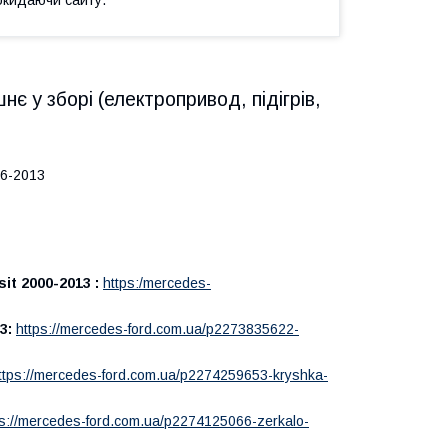
є у зборі (електропривод, підігрів,
006-2013
t 2000-2013 :
https:/mercedes-
3:
https://mercedes-ford.com.ua/p2273835622-
ttps://mercedes-ford.com.ua/p2274259653-kryshka-
ps://mercedes-ford.com.ua/p2274125066-zerkalo-