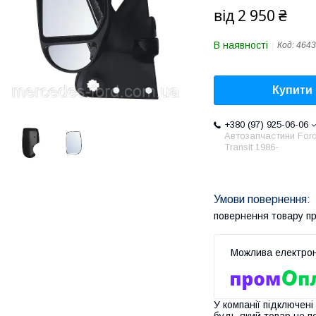
від
2 950 ₴
В наявності
Код:
4643
Купити
+380 (97) 925-06-06
Автозапчастини For
Transit 1986-
повернення товару п
У компанії підключені
будь-який товар не п