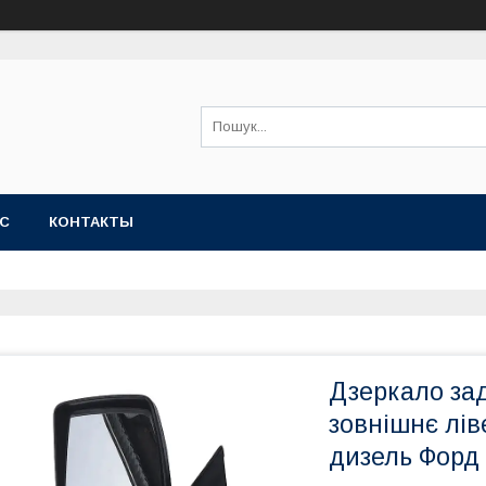
АС
КОНТАКТЫ
Дзеркало зад
зовнішнє ліве
дизель Форд 