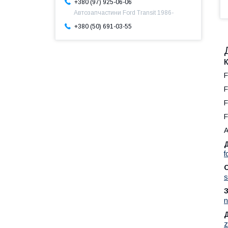
+380 (97) 925-06-06
Автозапчастини Ford Transit 1986-
+380 (50) 691-03-55
F
F
F
A
Д
f
С
s
З
n
Д
z