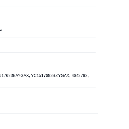
на
1617683BAYGAX, YC1517683BZYGAX, 4643782,