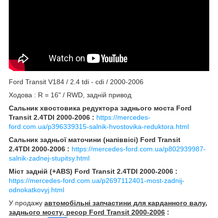
Ford Transit V184 / 2.4 tdi - cdi / 2000-2006
Ходова : R = 16" / RWD, задній привод
Сальник хвостовика редуктора заднього моста Ford
Transit 2.4TDI 2000-2006 :
https://mercedes-
ford.com.ua/p396339315-salnik-hvostovika-reduktora.html
Сальник задньої маточини (напіввісі) Ford Transit
2.4TDI 2000-2006 :
https://mercedes-ford.com.ua/p802939987-
salnik-zadnej-stupitsy.html
Міст задній (+ABS) Ford Transit 2.4TDI 2000-2006 :
https://mercedes-ford.com.ua/p2697112401-most-zadnij-
odnokatkovyj.html
У продажу
автомобільні запчастини для карданного валу,
заднього мосту, ресор Ford Transit 2000-2006
: