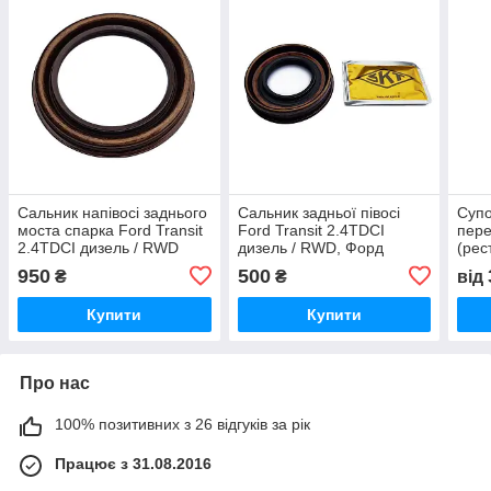
Сальник напівосі заднього
Сальник задньої півосі
Супо
моста спарка Ford Transit
Ford Transit 2.4TDCI
пере
2.4TDCI дизель / RWD
дизель / RWD, Форд
(рес
Форд Транзит 2006-2013,
Транзит 2006-2013,
дизе
950
500
₴
₴
від
5C161175AA
F75W1177BA
прив
2000
Купити
Купити
Про нас
100% позитивних з 26 відгуків за рік
Працює з 31.08.2016