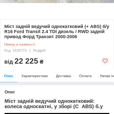
Міст задній ведучий однокатковий (+ ABS) б/у
R16 Ford Transit 2.4 TDI дизель / RWD задній
привод Форд Транзит 2000-2006
Немає в наявності
Код: 1430773
Роздріб
22 225
від
₴
Опис
Характеристики
Доставка
Оплата
Умови п
Опис
Міст задній ведучий однокатковий:
колеса односкатні, у зборі (С ABS) б.у